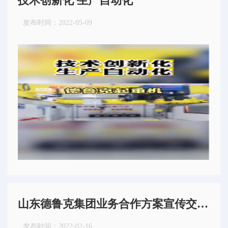
技术创新化 生产自动化
发布时间：
2022-05-09
山东德鲁克集团业务合作方案宣传交流会
发布时间：
2022-02-16