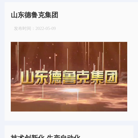
山东德鲁克集团
发布时间：
2022-05-09