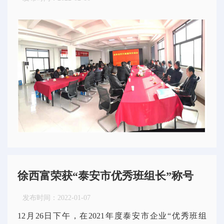
徐西富荣获“泰安市优秀班组长”称号
发布时间：
2022-01-07
12月26日下午，在2021年度泰安市企业“优秀班组