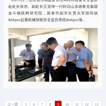
处处长张杰、副处长王宜坤一行到访山东德鲁克集团
金斗物联网研究院，新泰市副市长贾夫军陪同就
&ldquo;起重机械智能安全监控系统&rdquo;项...
上一页
5
6
7
8
9
10
11
12
13