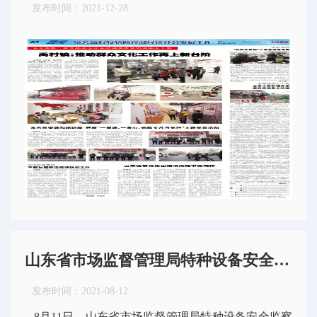
发布时间：
2021-12-28
山东省市场监督管理局特种设备安全监察处处长张杰、副处长王宜坤一行到访山东德鲁克集团金斗物联网研究院
发布时间：
2021-08-12
8月11日，山东省市场监督管理局特种设备安全监察