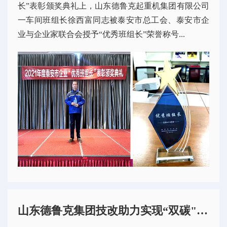
长”表彰颁奖典礼上，山东德鲁克起重机集团有限公司
一车间班组长徐西富同志被泰安市总工会、泰安市企
业与企业家联合会授予“优秀班组长”荣誉称号...
山东德鲁克集团技改助力实现“双碳"目标