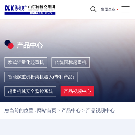
集团企业
产品中心
欧式轻量化起重机
传统国标起重机
智能起重机桁架机器人(专利产品)
起重机械安全监控系统
产品视频中心
您当前的位置 :
网站首页
>
产品中心
>
产品视频中心