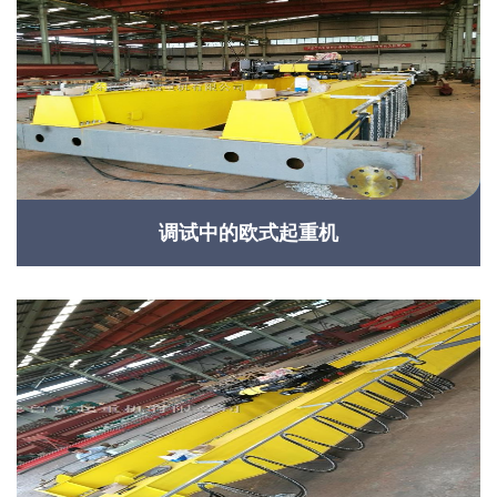
调试中的欧式起重机