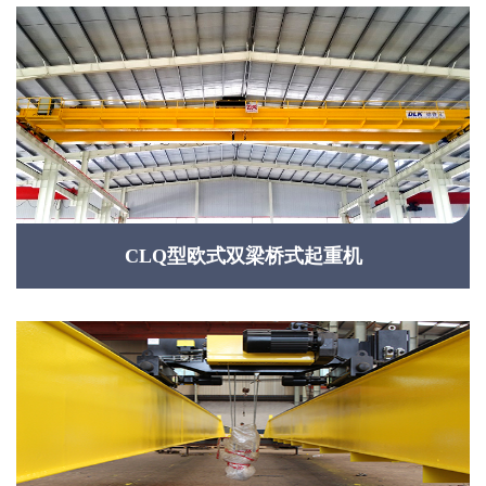
CLQ型欧式双梁桥式起重机