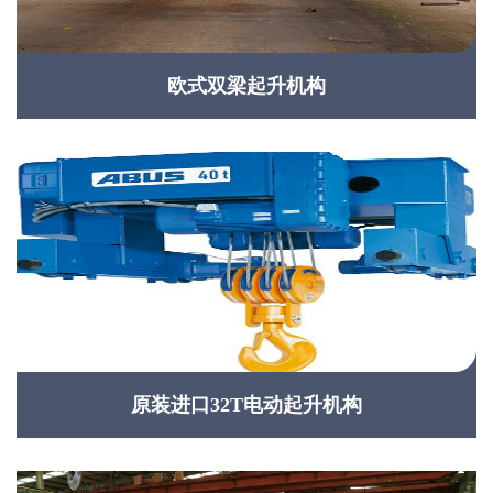
欧式双梁起升机构
原装进口32T电动起升机构